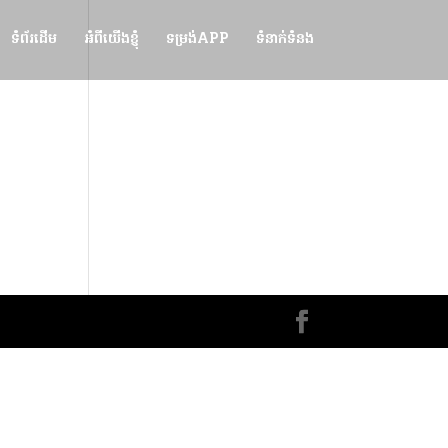
ទំព័រដើម
អំពីយើងខ្ញុំ
ទម្រង់APP
ទំនាក់ទំនង