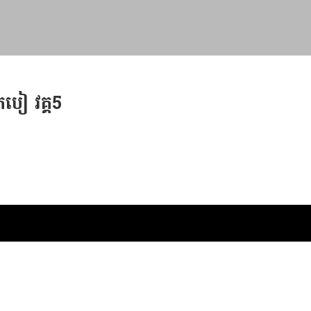
ឹកបៀ វគ្គ5