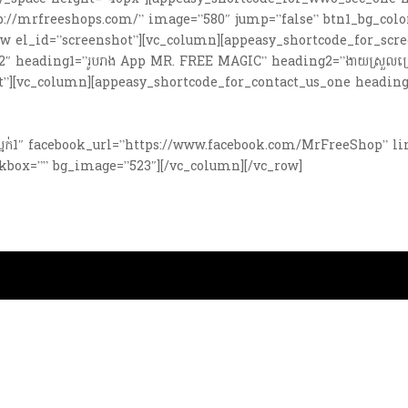
tp://mrfreeshops.com/” image=”580″ jump=”false” btn1_bg_col
row el_id=”screenshot”][vc_column][appeasy_shortcode_for_scr
2″ heading1=”រូបរាង App MR. FREE MAGIC” heading2=”ងាយស្រួលប្រ
][vc_column][appeasy_shortcode_for_contact_us_one heading2=”ទំនា
កាត់ទឹកល្អក់1″ facebook_url=”https://www.facebook.com/MrFreeShop
kbox=”” bg_image=”523″][/vc_column][/vc_row]