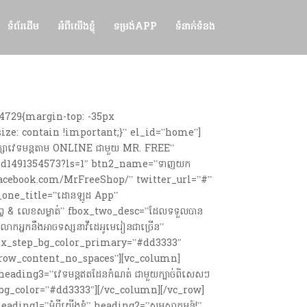
ទំព័រដើម
អំពីយើងខ្ញុំ
ទម្រង់APP
ទំនាក់ទំនង
4729{margin-top: -35px
ize: contain !important;}” el_id=”home”]
្សាវេទមន្តតាម ONLINE ជាមួយ MR. FREE”
/id1491354573?ls=1″ btn2_name=”ទាញយក
.facebook.com/MrFreeShop/” twitter_url=”#”
_one_title=”ដោនឡូដ App”
ទ & លេខសម្ងាត់” fbox_two_desc=”ដែលទទួលបាន
អ្នកនឹងអាចទស្សនាវីដេអូមេរៀនជាច្រើន”
នា” fbox_step_bg_color_primary=”#dd3333″
_row_content_no_spaces”][vc_column]
” heading3=”វេទមន្តឥតដែនកំណត់ ជាមួយក្បាច់ពិសេសៗ
g_color=”#dd3333″][/vc_column][/vc_row]
g1=”អំពីយើងខ្ញុំ” heading2=”សូមស្វាគមន៍!”