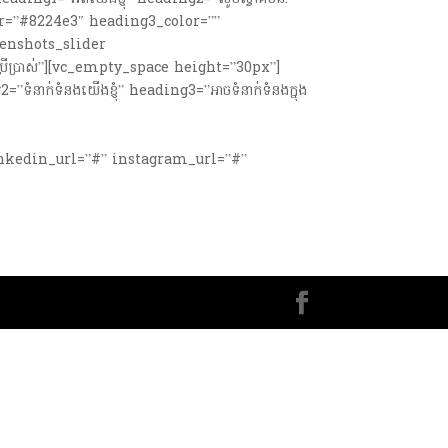
or=”#8224e3″ heading3_color=””
eenshots_slider
ើប្រាស់”][vc_empty_space height=”30px”]
ក់ទំនងយើងខ្ញុំ” heading3=”អាចទំនាក់ទំនងក្នុង
” linkedin_url=”#” instagram_url=”#”