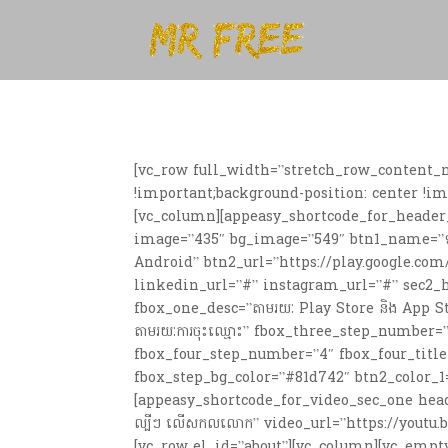
[vc_row full_width=”stretch_row_content_
!important;background-position: center !im
[vc_column][appeasy_shortcode_for_header_se
image=”435″ bg_image=”549″ btn1_name=”ទ
Android” btn2_url=”https://play.google.co
linkedin_url=”#” instagram_url=”#” sec2_
fbox_one_desc=”តាមរយៈ Play Store និង App St
តាមរយៈការចុះឈ្មោះ” fbox_three_step_number=”3″
fbox_four_step_number=”4″ fbox_four_title=”អនុ
fbox_step_bg_color=”#81d742″ btn2_color_1
[appeasy_shortcode_for_video_sec_one heading1=”
ល្បីៗ លើសកលលោក” video_url=”https://youtu
[vc_row el_id=”about”][vc_column][vc_empty_