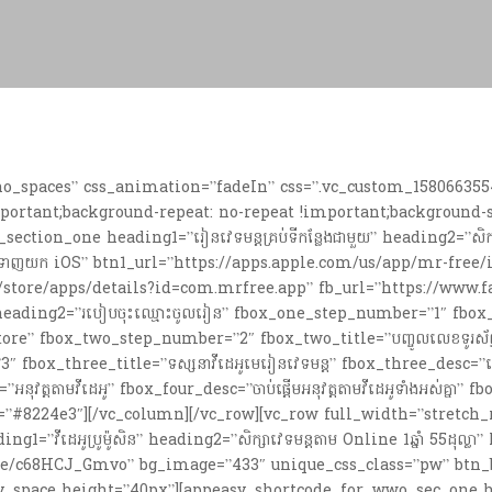
no_spaces” css_animation=”fadeIn” css=”.vc_custom_158066355
portant;background-repeat: no-repeat !important;background-s
ction_one heading1=”រៀនវេទមន្តគ្រប់ទីកន្លែងជាមួយ” heading2=”សិក
ាញយក iOS” btn1_url=”https://apps.apple.com/us/app/mr-free
m/store/apps/details?id=com.mrfree.app” fb_url=”https://www
heading2=”របៀបចុះឈ្មោះចូលរៀន” fbox_one_step_number=”1″ fbox
ore” fbox_two_step_number=”2″ fbox_two_title=”បញ្ចូលលេខទូរស័ព្
 fbox_three_title=”ទស្សនាវីដេអូមេរៀនវេទមន្ត” fbox_three_desc=”លោក
វត្តតាមវីដេអូ” fbox_four_desc=”ចាប់ផ្តើមអនុវត្តតាមវីដេអូទាំងអស់គ្
=”#8224e3″][/vc_column][/vc_row][vc_row full_width=”stretch
វីដេអូប្រូម៉ូសិន” heading2=”សិក្សាវេទមន្តតាម Online 1ឆ្នាំ 55ដុល្លា
.be/c68HCJ_Gmvo” bg_image=”433″ unique_css_class=”pw” btn_b
space height=”40px”][appeasy_shortcode_for_wwo_sec_one headin