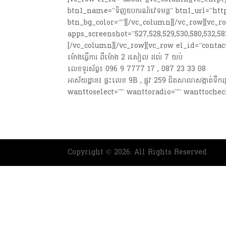
btn1_name=”ទិញឧបករណ៍វេទមន្ត” btn1_url=”ht
btn_bg_color=””][/vc_column][/vc_row][vc_
apps_screenshot=”527,528,529,530,580,532,58
[/vc_column][/vc_row][vc_row el_id=”contact”
ម៉ោងធ្វើការ ពីម៉ោង 2 រសៀល ដល់ 7 យប់
លេខទូរស័ព្ទ៖ 096 9 7777 17 , 087 23 33 08
អាស័យដ្ឋាន៖ ផ្ទះលេខ 9B , ផ្លូវ 259 ជិតសាលាសង្
wanttoselect=”” wanttoradio=”” wanttochec
Copyright © 2026. All Rights Reserved