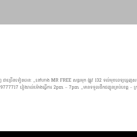
ិងទំនិញ ជាច្រើនទៀតបាន: _នៅហាង MR FREE សន្ធរមុក (ផ្លូវ 132 ទល់មុខពេទ្យធ្មេ
9777717 រៀងរាល់ម៉ោងធ្វើការ 2pm – 7pm _មានទទួលដឹកជញ្ចូនគ្រប់ខេត្ត – ក្រ