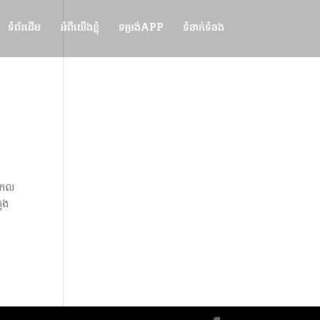
ទំព័រដើម
អំពីយើងខ្ញុំ
ទម្រង់APP
ទំនាក់ទំនង
ញសកល
ុង