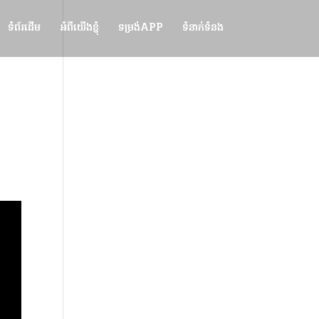
ទំព័រដើម
អំពីយើងខ្ញុំ
ទម្រង់APP
ទំនាក់ទំនង